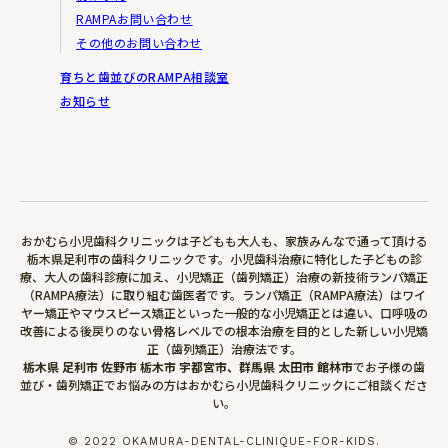
RAMPAお問い合わせ
その他のお問い合わせ
育ちと歯並びのRAMPA相談室
お知らせ
おかむら小児歯科クリニックは子どもも大人も、家族みんなで通って頂ける
栃木県足利市の歯科クリニックです。小児歯科治療に特化した子どもの診
療、大人の歯科診療に加え、小児矯正（歯列矯正）治療の新技術ランパ矯正
（RAMPA療法）に取り組む歯医者です。ランパ矯正（RAMPA療法）はワイ
ヤー矯正やマウスピース矯正といった一般的な小児矯正とは違い、口呼吸の
改善による後戻りのない骨格レベルでの根本治療を目的とした新しい小児矯
正（歯列矯正）治療法です。
栃木県 足利市 佐野市 栃木市 宇都宮市、群馬県 太田市 館林市
でお子様の歯
並び・歯列矯正でお悩みの方はおかむら小児歯科クリニックにご相談くださ
い。
© 2022 OKAMURA-DENTAL-CLINIQUE-FOR-KIDS.