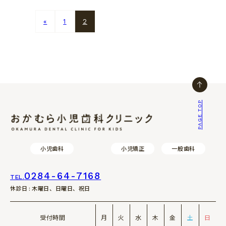
«
1
2
PAGE TOP
おかむら小児歯科クリニック
小児歯科
小児矯正
一般歯科
0284-64-7168
TEL.
休診日 : 木曜日、日曜日、祝日
受付時間
月
火
水
木
金
土
日