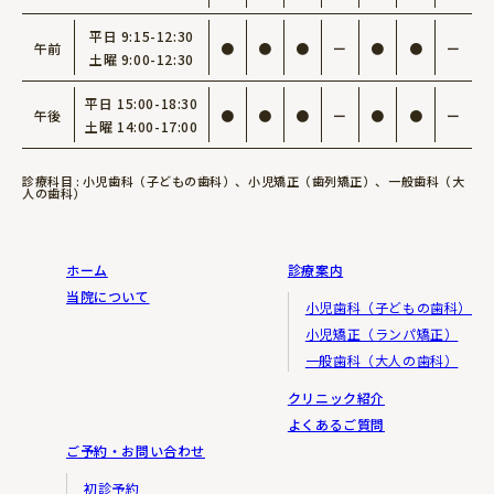
平日 9:15-12:30
午前
●
●
●
ー
●
●
ー
土曜 9:00-12:30
平日 15:00-18:30
午後
●
●
●
ー
●
●
ー
土曜 14:00-17:00
診療科目 : 小児歯科（子どもの歯科）、小児矯正（歯列矯正）、一般歯科（大
人の歯科）
ホーム
診療案内
当院について
小児歯科（子どもの歯科）
小児矯正（ランパ矯正）
一般歯科（大人の歯科）
クリニック紹介
よくあるご質問
ご予約・お問い合わせ
初診予約