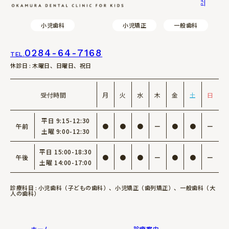
小児歯科
小児矯正
一般歯科
0284-64-7168
TEL.
休診日 : 木曜日、日曜日、祝日
受付時間
月
火
水
木
金
土
日
平日 9:15-12:30
午前
●
●
●
ー
●
●
ー
土曜 9:00-12:30
平日 15:00-18:30
午後
●
●
●
ー
●
●
ー
土曜 14:00-17:00
診療科目 : 小児歯科（子どもの歯科）、小児矯正（歯列矯正）、一般歯科（大
人の歯科）
ホーム
診療案内