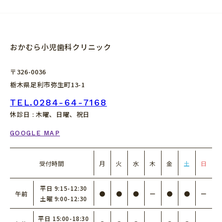
おかむら小児歯科クリニック
〒326-0036
栃木県足利市弥生町13-1
TEL.0284-64-7168
休診日 : 木曜、日曜、祝日
GOOGLE MAP
受付時間
月
火
水
木
金
土
日
平日 9:15-12:30
午前
●
●
●
ー
●
●
ー
土曜 9:00-12:30
平日 15:00-18:30