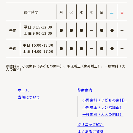
受付時間
月
火
水
木
金
土
日
平日 9:15-12:30
午前
●
●
●
ー
●
●
ー
土曜 9:00-12:30
平日 15:00-18:30
午後
●
●
●
ー
●
●
ー
土曜 14:00-17:00
診療科目 : 小児歯科（子どもの歯科）、小児矯正（歯列矯正）、一般歯科（大
人の歯科）
ホーム
診療案内
当院について
小児歯科（子どもの歯科）
小児矯正（ランパ矯正）
一般歯科（大人の歯科）
クリニック紹介
よくあるご質問