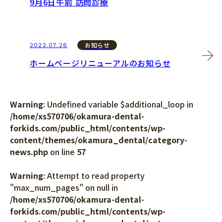
9月6日午前 訪問診療
お知らせ
2022.07.26
ホームページリニューアルのお知らせ
Warning
: Undefined variable $additional_loop in
/home/xs570706/okamura-dental-
forkids.com/public_html/contents/wp-
content/themes/okamura_dental/category-
news.php
on line
57
Warning
: Attempt to read property
"max_num_pages" on null in
/home/xs570706/okamura-dental-
forkids.com/public_html/contents/wp-