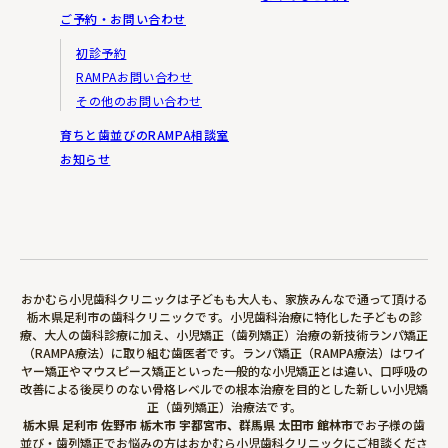
ご予約・お問い合わせ
初診予約
RAMPAお問い合わせ
その他のお問い合わせ
育ちと歯並びのRAMPA相談室
お知らせ
おかむら小児歯科クリニックは子どもも大人も、家族みんなで通って頂ける
栃木県足利市の歯科クリニックです。小児歯科治療に特化した子どもの診
療、大人の歯科診療に加え、小児矯正（歯列矯正）治療の新技術ランパ矯正
（RAMPA療法）に取り組む歯医者です。ランパ矯正（RAMPA療法）はワイ
ヤー矯正やマウスピース矯正といった一般的な小児矯正とは違い、口呼吸の
改善による後戻りのない骨格レベルでの根本治療を目的とした新しい小児矯
正（歯列矯正）治療法です。
栃木県 足利市 佐野市 栃木市 宇都宮市、群馬県 太田市 館林市
でお子様の歯
並び・歯列矯正でお悩みの方はおかむら小児歯科クリニックにご相談くださ