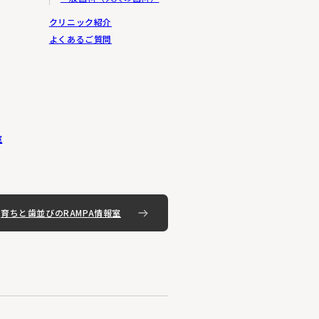
クリニック紹介
クデータは匿名で収集されて
ますので、お使いのブラウ
よくあるご質問
sense」を利用してい
でCookieを使用すること
室
信することが可能になりま
育ちと歯並びのRAMPA情報室
く禁じます。
ビス等について一切の責任
入り込んだり、情報が古く