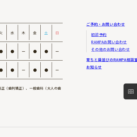
eによるアクセス解析ツール「Googleアナリティクス」を利用しています。
ィクスはトラフィックデータの収集のためにCookieを使用しています。このトラフィッ
ではありません。この機能はCookieを無効にすることで収集を拒否することが出来
い。この規約に関して、詳しくはこちらをご参照ください。
ご予約・お問い合わせ
火
水
木
金
土
日
いて】
初診予約
nアソシエイト」などのアフィリエイトプログラムや第三者配信広告サービス「GoogleAd
RAMPAお問い合わせ
その他のお問い合わせ
●
●
ー
●
●
ー
は広告配信プロセスにおいてデータを収集するために、Cookieを使用しています。Google
育ちと歯並びのRAMPA相談
におけるご自身のサイトや他のサイトへのアクセス情報に基づいてユーザーに広告を配
お知らせ
●
●
ー
●
●
ー
ように設定するにはこちらをご参照ください。
児矯正（歯列矯正）、一般歯科（大人の歯
る情報についての著作権は放棄しておりません。
ている引用の範囲である場合を除き「内容、テキスト、画像等」の無断転載・使用を固
ナーなどによって他のサイトに移動された場合、移動先サイトで提供される情報、サー
情報につきまして、可能な限り正確な情報を掲載するよう努めておりますが、誤情報が
ます。