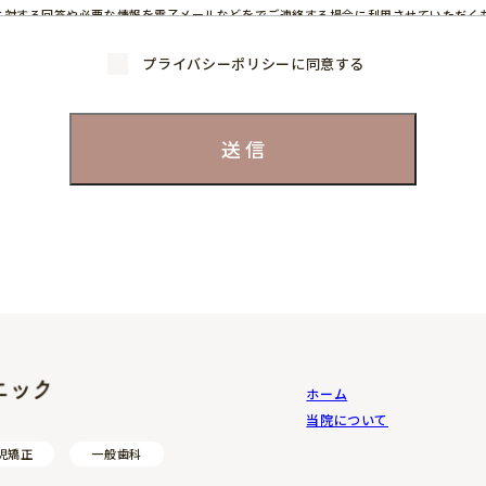
に対する回答や必要な情報を電子メールなどをでご連絡する場合に利用させていただく
外では利用いたしません。
トの管理人（管理人の名前）に承認されますと、プロフィール画像とお名前（ハンドル
プライバシーポリシーに同意する
了承ください。
の開示】
は適切に管理し、以下に該当する場合を除いて第三者に開示することはありません。
合
、開示が必要となる場合
正、追加、削除、利用停止】
の開示、訂正、追加、削除、利用停止のご希望の場合には、ご本人であることを確認さ
す。
）】
テンツについて情報の収集にCookieを使用しています。
がサイトを訪れた際に、そのユーザーのコンピュータ内に記録されます。
には、ユーザー名やメールアドレスなど、個人を特定するものは一切含まれません。
おかむら小児歯科クリニック
ホーム
ザーの方々がどのようなサービスに興味をお持ちなのかを分析したり、ウェブ上での効
当院について
だく場合があります。
児矯正
一般歯科
いるアクセス解析ツールについて】