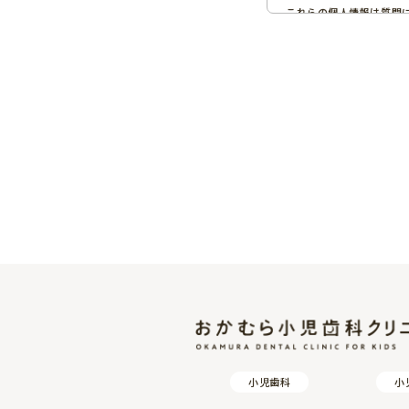
これらの個人情報は質問
提供いただく際の目的以
また、コメントが当サイ
一般公開されますのでご
【個人情報の第三者へ
当サイトでは、個人情報
・本人のご了解がある場
・法令等への協力のため
【個人情報の開示、訂
ご本人からの個人データ
に対応させていただきま
【Cookie（クッキー
当サイトでは、一部のコン
Cookieは、ユーザー
ただし、記録される情報
また、当サイトではユー
これらを利用させていた
小児歯科
小
【当サイトが使用して