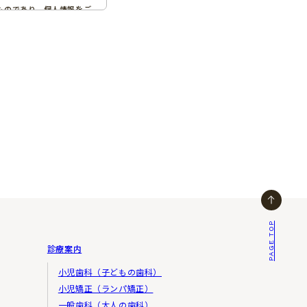
ものであり、個人情報をご
ネール）がコメントともに
せていただいた上、速やか
PAGE TOP
診療案内
果的な広告の配信のために
小児歯科（子どもの歯科）
小児矯正（ランパ矯正）
一般歯科（大人の歯科）