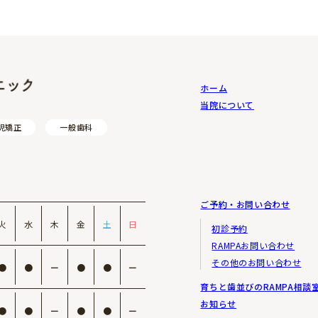
おかむら小児歯科クリニック
ホーム
当院について
児矯正
一般歯科
ご予約・お問い合わせ
火
水
木
金
土
日
初診予約
RAMPAお問い合わせ
その他のお問い合わせ
●
●
ー
●
●
ー
育ちと歯並びのRAMPA相談
お知らせ
●
●
ー
●
●
ー