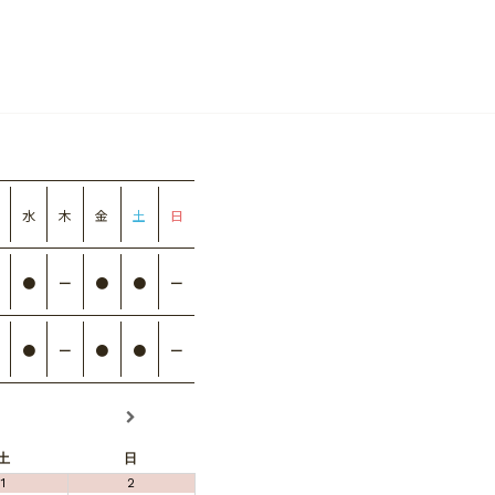
水
木
金
土
日
●
ー
●
●
ー
●
ー
●
●
ー
土
日
1
2