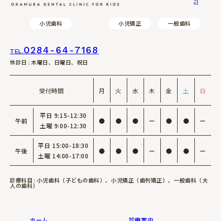
小児歯科
小児矯正
一般歯科
0284-64-7168
TEL.
休診日 : 木曜日、日曜日、祝日
受付時間
月
火
水
木
金
土
日
平日 9:15-12:30
午前
●
●
●
ー
●
●
ー
土曜 9:00-12:30
平日 15:00-18:30
午後
●
●
●
ー
●
●
ー
土曜 14:00-17:00
診療科目 : 小児歯科（子どもの歯科）、小児矯正（歯列矯正）、一般歯科（大
人の歯科）
ホーム
診療案内