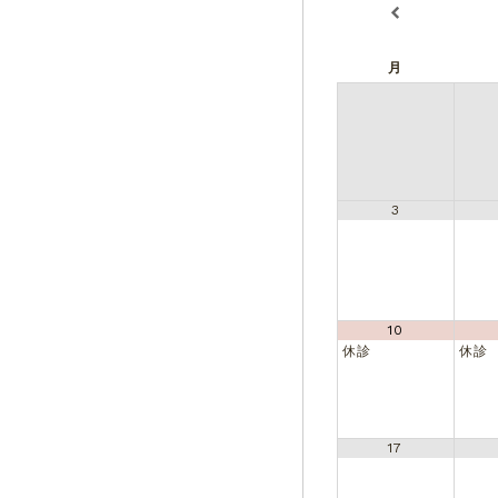
月
3
10
休診
休診
17