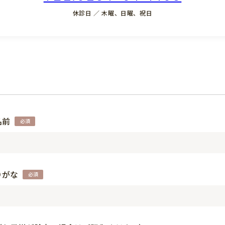
休診日 ／ 木曜、日曜、祝日
名前
りがな